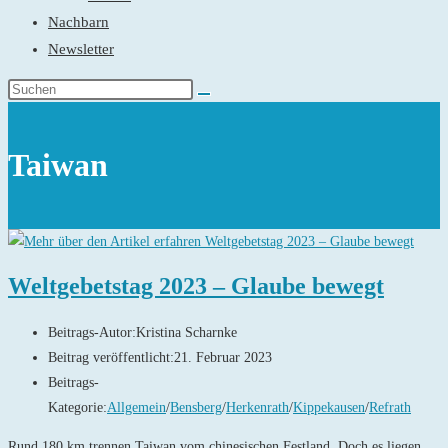
Nachbarn
Newsletter
Taiwan
Weltgebetstag 2023 – Glaube bewegt
Beitrags-Autor:
Kristina Scharnke
Beitrag veröffentlicht:
21. Februar 2023
Beitrags-
Kategorie:
Allgemein
/
Bensberg
/
Herkenrath
/
Kippekausen
/
Refrath
Rund 180 km trennen Taiwan vom chinesischen Festland. Doch es liegen