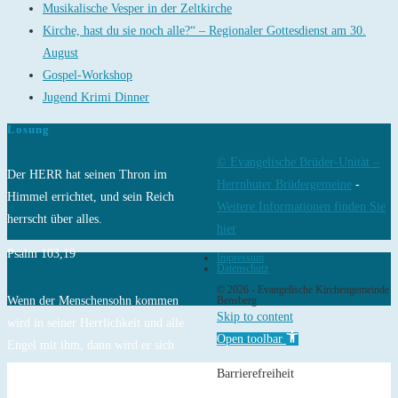
Musikalische Vesper in der Zeltkirche
Kirche, hast du sie noch alle?“ – Regionaler Gottesdienst am 30.
August
Gospel-Workshop
Jugend Krimi Dinner
Losung
© Evangelische Brüder-Unität –
Der HERR hat seinen Thron im
Herrnhuter Brüdergemeine
-
Himmel errichtet, und sein Reich
Weitere Informationen finden Sie
herrscht über alles.
hier
Psalm 103,19
Impressum
Datenschutz
© 2026 - Evangelische Kirchengemeinde
Wenn der Menschensohn kommen
Bensberg
Skip to content
wird in seiner Herrlichkeit und alle
Open toolbar
Engel mit ihm, dann wird er sich
setzen auf den Thron seiner
Barrierefreiheit
Herrlichkeit, und alle Völker werden