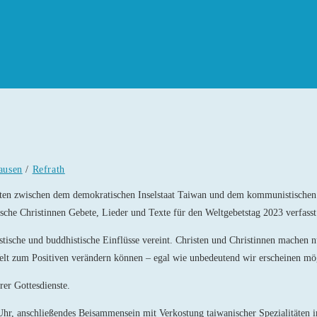
ausen
/
Refrath
ten zwischen dem demokratischen Inselstaat Taiwan und dem kommunistischen 
sche Christinnen Gebete, Lieder und Texte für den Weltgebetstag 2023 verfasst
ische und buddhistische Einflüsse vereint. Christen und Christinnen machen n
Welt zum Positiven verändern können – egal wie un­bedeutend wir erscheinen m
er Gottes­dienste.
r, anschlie­ßendes Beisammensein mit Verkostung taiwanischer Spezialitäten 