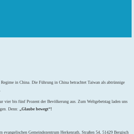
Regime in China. Die Führung in China betrachtet Taiwan als abtrünnige
.
ur vier bis fünf Prozent der Bevölkerung aus. Zum Weltgebetstag laden uns
ögen. Denn:
„Glaube bewegt“!
im evangelischen Ge­meindezentrum Herkenrath, Straßen 54, 51429 Bergisch