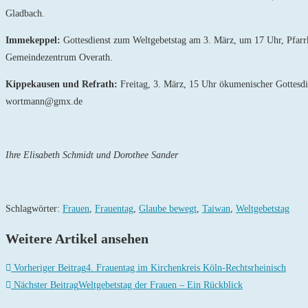
Gladbach.
Immekeppel:
Gottesdienst zum Weltgebetstag am 3. März, um 17 Uhr, Pfarrk
Gemeindezentrum Overath.
Kippekausen und Refrath:
Freitag, 3. März, 15 Uhr ökumenischer Gottesd
wortmann@gmx.de
Ihre Elisabeth Schmidt und Dorothee Sander
Schlagwörter
:
Frauen
,
Frauentag
,
Glaube bewegt
,
Taiwan
,
Weltgebetstag
Weitere Artikel ansehen
Vorheriger Beitrag
4. Frauentag im Kirchenkreis Köln-Rechtsrheinisch
Nächster Beitrag
Weltgebetstag der Frauen – Ein Rückblick