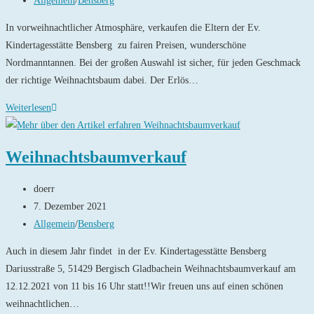
Allgemein
/
Bensberg
Kategorie:
In vorweihnachtlicher Atmosphäre, verkaufen die Eltern der Ev.
Kindertagesstätte Bensberg zu fairen Preisen, wunderschöne
Nordmanntannen. Bei der großen Auswahl ist sicher, für jeden Geschmack
der richtige Weihnachtsbaum dabei. Der Erlös…
Großer
Weiterlesen
Weihnachtsbaumverkauf
mit
Weihnachtsbaumverkauf
kleinem
Weihnachtsmarkt
Beitrags-
doerr
in
Autor:
Beitrag
7. Dezember 2021
der
veröffentlicht:
Beitrags-
Allgemein
/
Bensberg
Ev.
Kategorie:
Kita
Auch in diesem Jahr findet in der Ev. Kindertagesstätte Bensberg
Bensberg!
Dariusstraße 5, 51429 Bergisch Gladbachein Weihnachtsbaumverkauf am
12.12.2021 von 11 bis 16 Uhr statt!!Wir freuen uns auf einen schönen
weihnachtlichen…