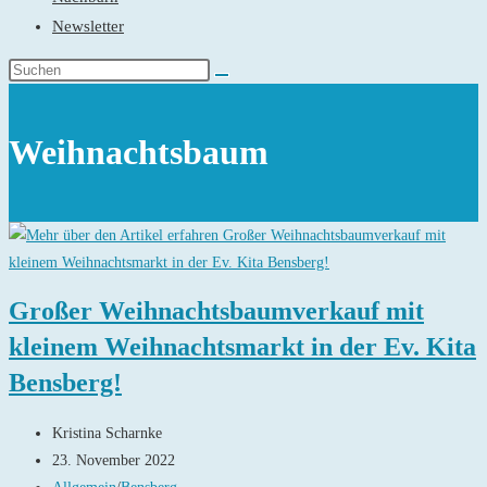
Newsletter
Weihnachtsbaum
Großer Weihnachtsbaumverkauf mit
kleinem Weihnachtsmarkt in der Ev. Kita
Bensberg!
Beitrags-
Kristina Scharnke
Autor:
Beitrag
23. November 2022
veröffentlicht:
Beitrags-