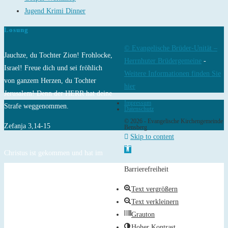
Jugend Krimi Dinner
Losung
© Evangelische Brüder-Unität –
Jauchze, du Tochter Zion! Frohlocke,
Herrnhuter Brüdergemeine
-
Israel! Freue dich und sei fröhlich
Weitere Informationen finden Sie
von ganzem Herzen, du Tochter
hier
Jerusalem! Denn der HERR hat deine
Impressum
Strafe weggenommen.
Datenschutz
© 2026 - Evangelische Kirchengemeinde
Zefanja 3,14-15
Bensberg
Skip to content
Open toolbar
Christus ist gekommen und hat im
Evangelium Frieden verkündigt euch,
Barrierefreiheit
die ihr fern wart, und Frieden denen,
Text vergrößern
die nahe waren.
Text verkleinern
Epheser 2,17
Grauton
Hoher Kontrast