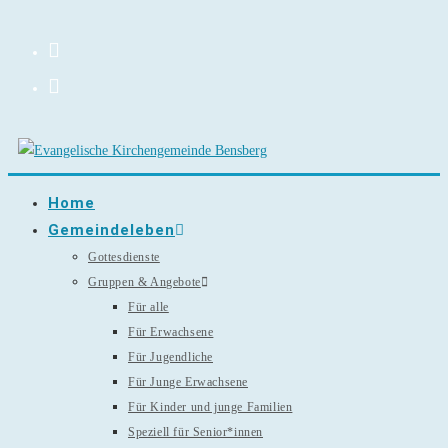
Zum
Inhalt
springen
Home
Gemeindeleben
Gottesdienste
Gruppen & Angebote
Für alle
Für Erwachsene
Für Jugendliche
Für Junge Erwachsene
Für Kinder und junge Familien
Speziell für Senior*innen