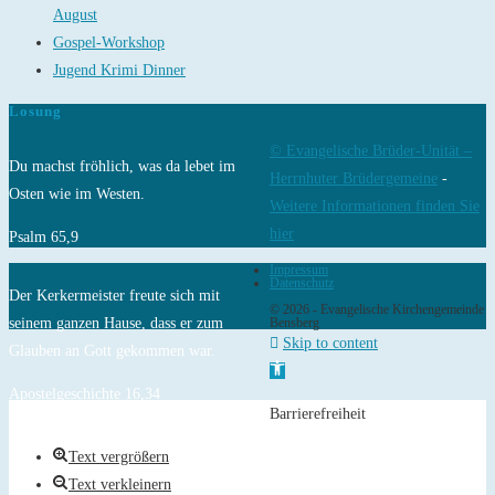
August
Gospel-Workshop
Jugend Krimi Dinner
Losung
© Evangelische Brüder-Unität –
Du machst fröhlich, was da lebet im
Herrnhuter Brüdergemeine
-
Osten wie im Westen.
Weitere Informationen finden Sie
hier
Psalm 65,9
Impressum
Datenschutz
Der Kerkermeister freute sich mit
© 2026 - Evangelische Kirchengemeinde
seinem ganzen Hause, dass er zum
Bensberg
Skip to content
Glauben an Gott gekommen war.
Open toolbar
Apostelgeschichte 16,34
Barrierefreiheit
Text vergrößern
Text verkleinern