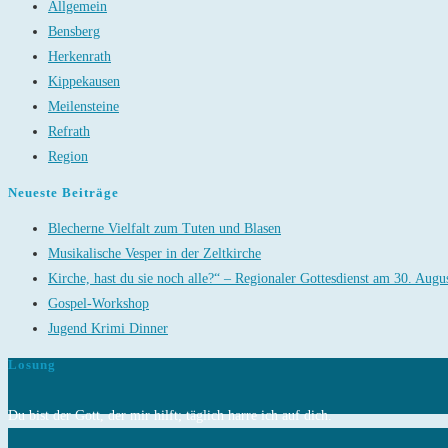
Allgemein
Bensberg
Herkenrath
Kippekausen
Meilensteine
Refrath
Region
Neueste Beiträge
Blecherne Vielfalt zum Tuten und Blasen
Musikalische Vesper in der Zeltkirche
Kirche, hast du sie noch alle?“ – Regionaler Gottesdienst am 30. Augu
Gospel-Workshop
Jugend Krimi Dinner
Losung
Du bist der Gott, der mir hilft; täglich harre ich auf dich.