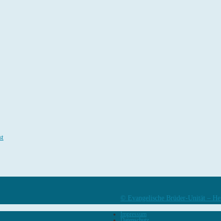
st
© Evangelische Brüder-Unität – He
Impressum
Datenschutz