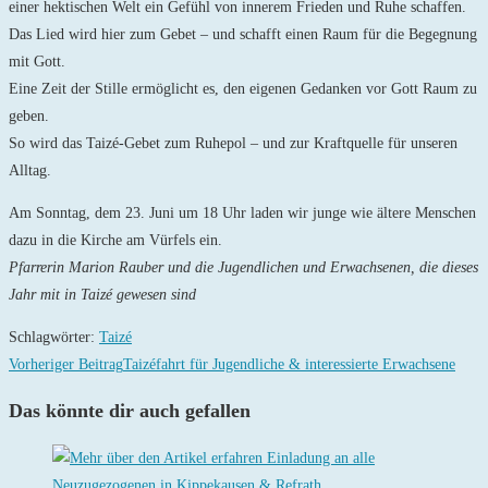
einer hektischen Welt ein Gefühl von innerem Frieden und Ruhe schaffen.
Das Lied wird hier zum Gebet – und schafft einen Raum für die Begegnung
mit Gott.
Eine Zeit der Stille ermöglicht es, den eigenen Gedanken vor Gott Raum zu
geben.
So wird das Taizé-Gebet zum Ruhepol – und zur Kraftquelle für unseren
Alltag.
Am Sonntag, dem 23. Juni um 18 Uhr laden wir junge wie ältere Menschen
dazu in die Kirche am Vürfels ein.
Pfarrerin Marion Rauber und die Jugendlichen und Erwachsenen, die dieses
Jahr mit in Taizé gewesen sind
Schlagwörter
:
Taizé
Weitere
Vorheriger Beitrag
Taizéfahrt für Jugendliche & interessierte Erwachsene
Artikel
Das könnte dir auch gefallen
ansehen