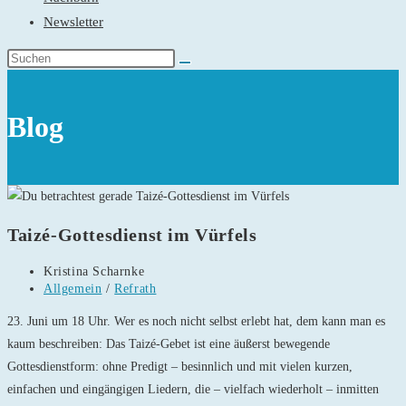
Newsletter
Blog
Taizé-Gottesdienst im Vürfels
Beitrags-
Kristina Scharnke
Autor:
Beitrags-
Allgemein
/
Refrath
Kategorie:
23. Juni um 18 Uhr. Wer es noch nicht selbst erlebt hat, dem kann man es
kaum beschreiben: Das Taizé-Gebet ist eine äußerst bewegende
Gottesdienstform: ohne Predigt – besinnlich und mit vielen kurzen,
einfachen und eingängigen Liedern, die – vielfach wiederholt – inmitten