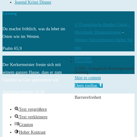
Jugend Krimi Dinner
Losung
© Evangelische Brüder-Unität –
Du machst fröhlich, was da lebet im
Herrnhuter Brüdergemeine
-
Osten wie im Westen.
Weitere Informationen finden Sie
hier
Psalm 65,9
Impressum
Datenschutz
Der Kerkermeister freute sich mit
© 2026 - Evangelische Kirchengemeinde
seinem ganzen Hause, dass er zum
Bensberg
Skip to content
Glauben an Gott gekommen war.
Open toolbar
Apostelgeschichte 16,34
Barrierefreiheit
Text vergrößern
Text verkleinern
Grauton
Hoher Kontrast