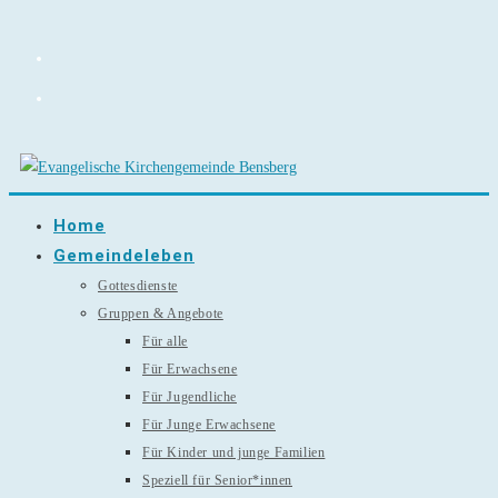
Zum
Inhalt
springen
Home
Gemeindeleben
Gottesdienste
Gruppen & Angebote
Für alle
Für Erwachsene
Für Jugendliche
Für Junge Erwachsene
Für Kinder und junge Familien
Speziell für Senior*innen