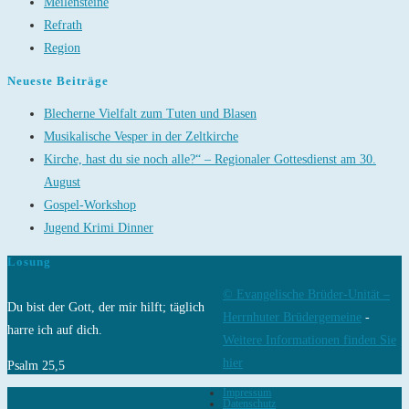
Meilensteine
Refrath
Region
Neueste Beiträge
Blecherne Vielfalt zum Tuten und Blasen
Musikalische Vesper in der Zeltkirche
Kirche, hast du sie noch alle?“ – Regionaler Gottesdienst am 30.
August
Gospel-Workshop
Jugend Krimi Dinner
Losung
© Evangelische Brüder-Unität –
Du bist der Gott, der mir hilft; täglich
Herrnhuter Brüdergemeine
-
harre ich auf dich.
Weitere Informationen finden Sie
hier
Psalm 25,5
Impressum
Datenschutz