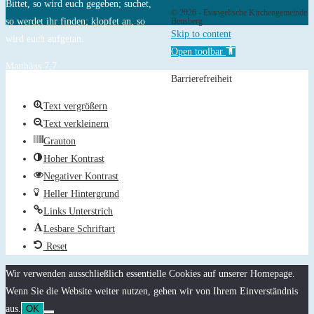
Bittet, so wird euch gegeben; suchet,
© 2026 - Evangelische Kirchengemeinde
so werdet ihr finden; klopfet an, so
Bensberg
Skip to content
wird euch aufgetan.
Open toolbar
Matthäus 7,7
Barrierefreiheit
Text vergrößern
Text verkleinern
Grauton
Hoher Kontrast
Negativer Kontrast
Heller Hintergrund
Links Unterstrich
Lesbare Schriftart
Reset
Wir verwenden ausschließlich essentielle Cookies auf unserer Homepage.
Wenn Sie die Website weiter nutzen, gehen wir von Ihrem Einverständnis
aus.
OK