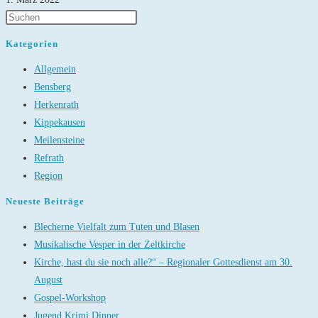
Kategorien
Allgemein
Bensberg
Herkenrath
Kippekausen
Meilensteine
Refrath
Region
Neueste Beiträge
Blecherne Vielfalt zum Tuten und Blasen
Musikalische Vesper in der Zeltkirche
Kirche, hast du sie noch alle?“ – Regionaler Gottesdienst am 30.
August
Gospel-Workshop
Jugend Krimi Dinner