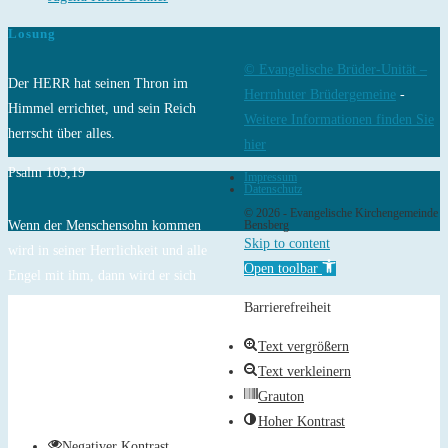
Losung
© Evangelische Brüder-Unität –
Der HERR hat seinen Thron im
Herrnhuter Brüdergemeine
-
Himmel errichtet, und sein Reich
Weitere Informationen finden Sie
herrscht über alles.
hier
Psalm 103,19
Impressum
Datenschutz
© 2026 - Evangelische Kirchengemeinde
Wenn der Menschensohn kommen
Bensberg
Skip to content
wird in seiner Herrlichkeit und alle
Open toolbar
Engel mit ihm, dann wird er sich
setzen auf den Thron seiner
Barrierefreiheit
Herrlichkeit, und alle Völker werden
Text vergrößern
vor ihm versammelt werden.
Text verkleinern
Matthäus 25,31-32
Grauton
Hoher Kontrast
Negativer Kontrast