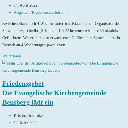
Autor:
Beitrag
14. April 2022
veröffentlicht:
Beitrags-
Allgemein
/
Kippekausen
/
Refrath
Kategorie:
Zwischenbilanz nach 4 Wochen Unterricht.Klaus Farber, Organisator des
Sprachkurses, schreibt:„Seit dem 21.3.22 betreuen wir über 50 ukrainische
Geflüchtete. Wir erteilen den erwachsenen Geflüchteten Sprachunterricht
Deutsch an 4 Wochentagen jeweils von…
Sprachkurse
Weiterlesen
für
ukrainische
Erwachsene
Friedensgebet
–
Die Evangelische Kirchengemeinde
Kinderbetreuung
–
Bensberg lädt ein
Hilfe
bei
Beitrags-
Kristina Scharnke
individuellen
Autor:
Beitrag
12. März 2022
Kontakten