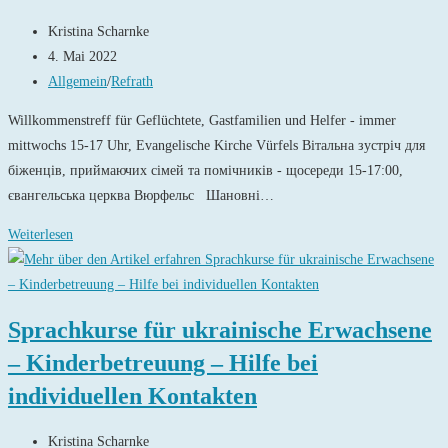
Beitrags-
Kristina Scharnke
Autor:
Beitrag
4. Mai 2022
veröffentlicht:
Beitrags-
Allgemein
/
Refrath
Kategorie:
Willkommenstreff für Geflüchtete, Gastfamilien und Helfer - immer
mittwochs 15-17 Uhr, Evangelische Kirche Vürfels Вітальна зустріч для
біженців, приймаючих сімей та помічників - щосереди 15-17:00,
євангельська церква Вюрфельс Шановні…
Laskavo
Weiterlesen
prosymo
do
Refrath
Sprachkurse für ukrainische Erwachsene
–
– Kinderbetreuung – Hilfe bei
Willkommenstreff
individuellen Kontakten
Beitrags-
Kristina Scharnke