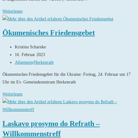
Gedenken
Weiterlesen
zum
Jahrestag
Ökumenisches Friedensgebet
Beitrags-
Kristina Scharnke
Autor:
Beitrag
16. Februar 2023
veröffentlicht:
Beitrags-
Allgemein
/
Herkenrath
Kategorie:
Ökumenisches Friedensgebet für die Ukraine: Freitag, 24. Februar um 17
Uhr im Ev. Gemeindezentrum Herkenrath
Ökumenisches
Weiterlesen
Friedensgebet
Laskavo prosymo do Refrath –
Willkommenstreff