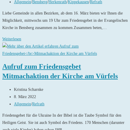
veröffentlicht:
Beitrags-
Allgemein
/
Bensberg
/
Herkenrath
/
Kippekausen
/
Refrath
Kategorie:
Liebe Gemeinde in allen Bezirken, ab dem 16. März bieten wir Ihnen die
Möglichkeit, mittwochs um 19 Uhr zum Friedensgebet in der Evangelischen
Kirche in Bensberg zusammen zu kommen.Zusammen beten,…
Friedensgebet
Weiterlesen
Die
Evangelische
Kirchengemeinde
Aufruf zum Friedensgebet
Bensberg
Mitmachaktion der Kirche am Vürfels
lädt
ein
Beitrags-
Kristina Scharnke
Autor:
Beitrag
8. März 2022
veröffentlicht:
Beitrags-
Allgemein
/
Refrath
Kategorie:
Friedensgebet für die Ukraine In der Bibel ist die Taube Symbol für den
Heiligen Geist. Sie ist auch Symbol des Friedens. 170 Menschen (darunter
auch viele Kinder) haben schon IHR…