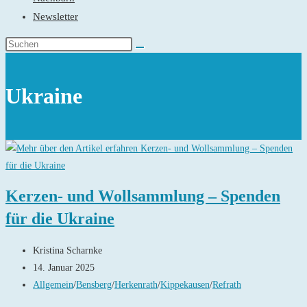
Newsletter
Ukraine
Kerzen- und Wollsammlung – Spenden
für die Ukraine
Beitrags-
Kristina Scharnke
Autor:
Beitrag
14. Januar 2025
veröffentlicht:
Beitrags-
Allgemein
/
Bensberg
/
Herkenrath
/
Kippekausen
/
Refrath
Kategorie: