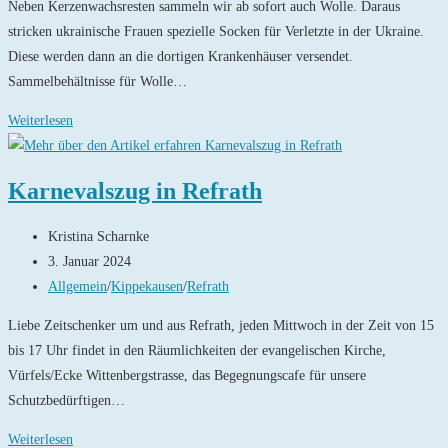
Neben Kerzenwachsresten sammeln wir ab sofort auch Wolle. Daraus
stricken ukrainische Frauen spezielle Socken für Verletzte in der Ukraine.
Diese werden dann an die dortigen Krankenhäuser versendet.
Sammelbehältnisse für Wolle…
Kerzen-
Weiterlesen
und
Wollsammlung
Karnevalszug in Refrath
–
Spenden
Beitrags-
Kristina Scharnke
für
Autor:
Beitrag
3. Januar 2024
die
veröffentlicht:
Beitrags-
Allgemein
/
Kippekausen
/
Refrath
Ukraine
Kategorie:
Liebe Zeitschenker um und aus Refrath, jeden Mittwoch in der Zeit von 15
bis 17 Uhr findet in den Räumlichkeiten der evangelischen Kirche,
Vürfels/Ecke Wittenbergstrasse, das Begegnungscafe für unsere
Schutzbedürftigen…
Karnevalszug
Weiterlesen