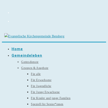
Zum
Inhalt
springen
Home
Gemeindeleben
Gottesdienste
Gruppen & Angebote
Für alle
Für Erwachsene
Für Jugendliche
Für Junge Erwachsene
Für Kinder und junge Familien
Speziell für Senior*innen