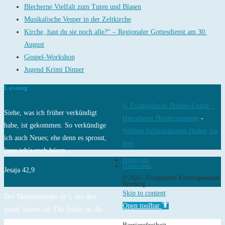
Blecherne Vielfalt zum Tuten und Blasen
Musikalische Vesper in der Zeltkirche
Kirche, hast du sie noch alle?“ – Regionaler Gottesdienst am 30.
August
Gospel-Workshop
Jugend Krimi Dinner
Losung
© Evangelische Brüder-Unität –
Siehe, was ich früher verkündigt
Herrnhuter Brüdergemeine
-
habe, ist gekommen. So verkündige
Weitere Informationen finden Sie
ich auch Neues; ehe denn es sprosst,
hier
lasse ich’s euch hören.
Impressum
Datenschutz
Jesaja 42,9
© 2026 - Evangelische Kirchengemeinde
Bensberg
Skip to content
Der Menschensohn ist’s, der den
Open toolbar
guten Samen sät. Der Acker ist die
Welt.