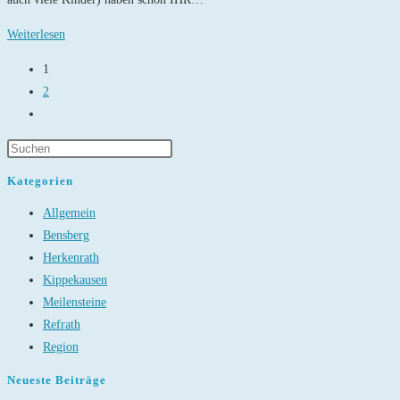
Aufruf
Weiterlesen
zum
1
Friedensgebet
2
Mitmachaktion
Gehe
der
zur
Kirche
nächsten
am
Seite
Kategorien
Vürfels
Allgemein
Bensberg
Herkenrath
Kippekausen
Meilensteine
Refrath
Region
Neueste Beiträge