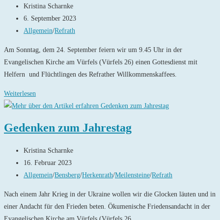
Beitrags-
Kristina Scharnke
Ukraine
Autor:
Beitrag
6. September 2023
veröffentlicht:
Beitrags-
Allgemein
/
Refrath
Kategorie:
Am Sonntag, dem 24. September feiern wir um 9.45 Uhr in der
Evangelischen Kirche am Vürfels (Vürfels 26) einen Gottesdienst mit
Helfern und Flüchtlingen des Refrather Willkommenskaffees.
Gottesdienst
Weiterlesen
plus:
Zu-
Gedenken zum Jahrestag
Flucht
Beitrags-
Kristina Scharnke
Autor:
Beitrag
16. Februar 2023
veröffentlicht:
Beitrags-
Allgemein
/
Bensberg
/
Herkenrath
/
Meilensteine
/
Refrath
Kategorie:
Nach einem Jahr Krieg in der Ukraine wollen wir die Glocken läuten und in
einer Andacht für den Frieden beten. Ökumenische Friedensandacht in der
Evangelischen Kirche am Vürfels (Vürfels 26,…