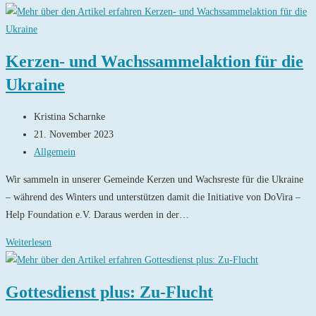
in
Refrath
Kerzen- und Wachssammelaktion für die
Ukraine
Beitrags-
Kristina Scharnke
Autor:
Beitrag
21. November 2023
veröffentlicht:
Beitrags-
Allgemein
Kategorie:
Wir sammeln in unserer Gemeinde Kerzen und Wachsreste für die Ukraine
– während des Winters und unterstützen damit die Initiative von DoVira –
Help Foundation e.V. Daraus werden in der…
Kerzen-
Weiterlesen
und
Wachssammelaktion
Gottesdienst plus: Zu-Flucht
für
die