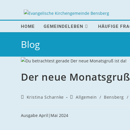
Zum
Inhalt
springen
HOME
GEMEINDELEBEN
HÄUFIGE FR
Blog
Der neue Monatsgruß 
Beitrags-
Beitrags-
Kristina Scharnke
Allgemein
/
Bensberg
/
Autor:
Kategorie:
Ausgabe April|Mai 2024