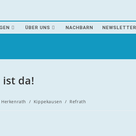
AGEN
ÜBER UNS
NACHBARN
NEWSLETTE
ist da!
Herkenrath
/
Kippekausen
/
Refrath