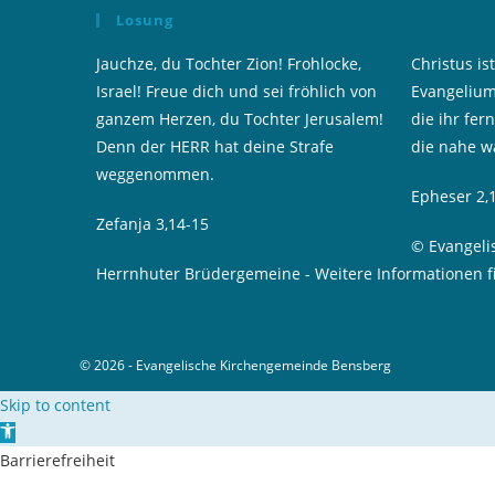
Losung
Jauchze, du Tochter Zion! Frohlocke,
Christus i
Israel! Freue dich und sei fröhlich von
Evangelium
ganzem Herzen, du Tochter Jerusalem!
die ihr fer
Denn der HERR hat deine Strafe
die nahe w
weggenommen.
Epheser 2,
Zefanja 3,14-15
© Evangeli
Herrnhuter Brüdergemeine
-
Weitere Informationen f
© 2026 - Evangelische Kirchengemeinde Bensberg
Skip to content
Open toolbar
Barrierefreiheit