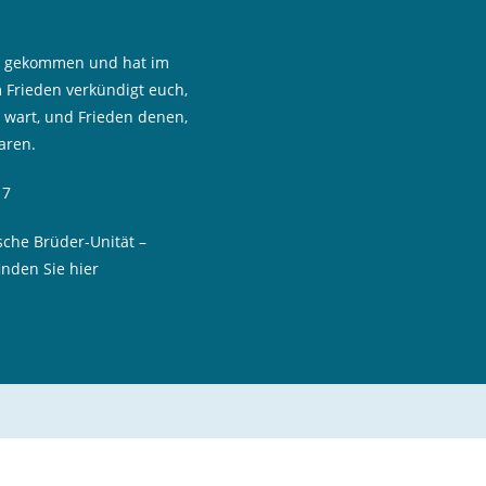
st gekommen und hat im
 Frieden verkündigt euch,
n wart, und Frieden denen,
aren.
17
sche Brüder-Unität –
inden Sie hier