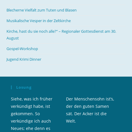
Blecherne Vielfalt zum Tuten und Blasen
Musikalische Vesper in der Zeltkirche
Kirche, hast du sie noch alle?“ – Regionaler Gottesdienst am 30.
August
Gospel-Workshop
Jugend Krimi Dinner
Losung
Siehe, was ich früher
Der Menschensohn ist’s,
verkündigt habe, ist
der den guten Samen
gekommen. So
sät. Der Acker ist die
verkündige ich auch
Welt.
Neues; ehe denn es