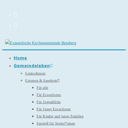
Zum
Inhalt
springen
Home
Gemeindeleben
Gottesdienste
Gruppen & Angebote
Für alle
Für Erwachsene
Für Jugendliche
Für Junge Erwachsene
Für Kinder und junge Familien
Speziell für Senior*innen