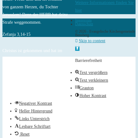
Weitere Informationen finden Sie
von ganzem Herzen, du Tochter
hier
Jerusalem! Denn der HERR hat deine
Impressum
Strafe weggenommen.
Datenschutz
© 2026 - Evangelische Kirchengemeinde
Zefanja 3,14-15
Bensberg
Skip to content
Open toolbar
Christus ist gekommen und hat im
Evangelium Frieden verkündigt euch,
Barrierefreiheit
die ihr fern wart, und Frieden denen,
Text vergrößern
die nahe waren.
Text verkleinern
Epheser 2,17
Grauton
Hoher Kontrast
Negativer Kontrast
Heller Hintergrund
Links Unterstrich
Lesbare Schriftart
Reset