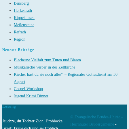
Bensberg
Herkenrath
Kippekausen
Meilensteine
Refrath
Region
Neueste Beiträge
Blecherne Vielfalt zum Tuten und Blasen
Musikalische Vesper in der Zeltkirche
Kirche, hast du sie noch alle?“ – Regionaler Gottesdienst am 30.
August
Gospel-Workshop
Jugend Krimi Dinner
Losung
© Evangelische Brüder-Unität –
Jauchze, du Tochter Zion! Frohlocke,
Herrnhuter Brüdergemeine
-
Israel! Freue dich und sei fröhlich