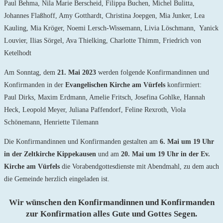
Paul Behma, Nila Marie Berscheid, Filippa Buchen, Michel Bulitta,
Johannes Flaßhoff, Amy Gotthardt, Christina Joepgen, Mia Junker, Lea
Kauling, Mia Kröger, Noemi Lersch-Wissemann, Livia Löschmann, Yanick
Louvier, Ilias Sörgel, Ava Thielking, Charlotte Thimm, Friedrich von
Ketelhodt
Am Sonntag, dem
21. Mai 2023
werden folgende Konfirmandinnen und
Konfirmanden in der
Evangelischen Kirche am Vürfels
konfirmiert:
Paul Dirks, Maxim Erdmann, Amelie Fritsch, Josefina Gohlke, Hannah
Heck, Leopold Meyer, Juliana Paffendorf, Feline Rexroth, Viola
Schönemann, Henriette Tilemann
Die Konfirmandinnen und Konfirmanden gestalten am
6. Mai um 19 Uhr
in der
Zeltkirche Kippekausen
und am
20. Mai um 19 Uhr in der Ev.
Kirche am Vürfels
die Vorabendgottesdienste mit Abendmahl, zu dem auch
die Gemeinde herzlich eingeladen ist.
Wir wünschen den Konfirmandinnen und Konfirmanden
zur Konfirmation alles Gute und Gottes Segen.