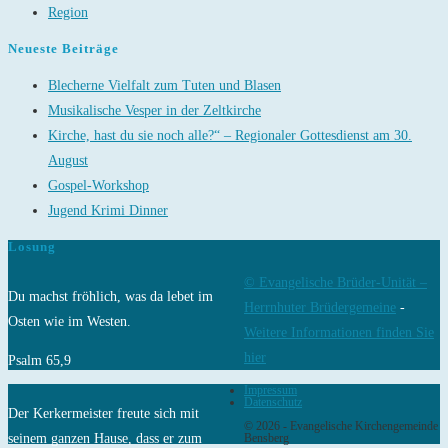
Region
Neueste Beiträge
Blecherne Vielfalt zum Tuten und Blasen
Musikalische Vesper in der Zeltkirche
Kirche, hast du sie noch alle?“ – Regionaler Gottesdienst am 30.
August
Gospel-Workshop
Jugend Krimi Dinner
Losung
© Evangelische Brüder-Unität –
Du machst fröhlich, was da lebet im
Herrnhuter Brüdergemeine
-
Osten wie im Westen.
Weitere Informationen finden Sie
hier
Psalm 65,9
Impressum
Datenschutz
Der Kerkermeister freute sich mit
© 2026 - Evangelische Kirchengemeinde
seinem ganzen Hause, dass er zum
Bensberg