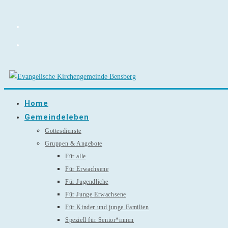
Zum
Inhalt
springen
Home
Gemeindeleben
Gottesdienste
Gruppen & Angebote
Für alle
Für Erwachsene
Für Jugendliche
Für Junge Erwachsene
Für Kinder und junge Familien
Speziell für Senior*innen