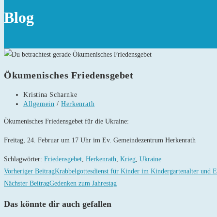
Blog
Ökumenisches Friedensgebet
Beitrags-
Kristina Scharnke
Autor:
Beitrags-
Allgemein
/
Herkenrath
Kategorie:
Ökumenisches Friedensgebet für die Ukraine:
Freitag, 24. Februar um 17 Uhr im Ev. Gemeindezentrum Herkenrath
Schlagwörter
:
Friedensgebet
,
Herkenrath
,
Krieg
,
Ukraine
Weitere
Vorheriger Beitrag
Krabbelgottesdienst für Kinder im Kindergartenalter und E
Artikel
Nächster Beitrag
Gedenken zum Jahrestag
ansehen
Das könnte dir auch gefallen