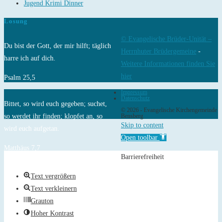
Jugend Krimi Dinner
Losung
© Evangelische Brüder-Unität –
Du bist der Gott, der mir hilft; täglich
Herrnhuter Brüdergemeine
-
harre ich auf dich.
Weitere Informationen finden Sie
hier
Psalm 25,5
Impressum
Datenschutz
Bittet, so wird euch gegeben; suchet,
© 2026 - Evangelische Kirchengemeinde
so werdet ihr finden; klopfet an, so
Bensberg
Skip to content
wird euch aufgetan.
Open toolbar
Matthäus 7,7
Barrierefreiheit
Text vergrößern
Text verkleinern
Grauton
Hoher Kontrast