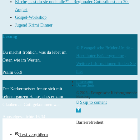
Kirche, hast du sie noch alle?“ – Regionaler Gottesdienst am 30.
August
Gospel-Workshop
Jugend Krimi Dinner
Losung
© Evangelische Brüder-Unität –
Du machst fröhlich, was da lebet im
Herrnhuter Brüdergemeine
-
Osten wie im Westen.
Weitere Informationen finden Sie
hier
Psalm 65,9
Impressum
Datenschutz
Der Kerkermeister freute sich mit
© 2026 - Evangelische Kirchengemeinde
seinem ganzen Hause, dass er zum
Bensberg
Skip to content
Glauben an Gott gekommen war.
Open toolbar
Apostelgeschichte 16,34
Barrierefreiheit
Text vergrößern