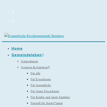
Zum
Inhalt
springen
Home
Gemeindeleben
Gottesdienste
Gruppen & Angebote
Für alle
Für Erwachsene
Für Jugendliche
Für Junge Erwachsene
Für Kinder und junge Familien
Speziell für Senior*innen