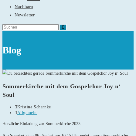
Nachbarn
Newsletter
Blog
Sommerkirche mit dem Gospelchor Joy n‘
Soul
Beitrags-
Kristina Scharnke
Autor:
Beitrags-
Allgemein
Kategorie:
Herzliche Einladung zur Sommerkirche 2023
Am Sonntag, dem 06. August um 10.15 Uhr endet unsere Sommerkirche