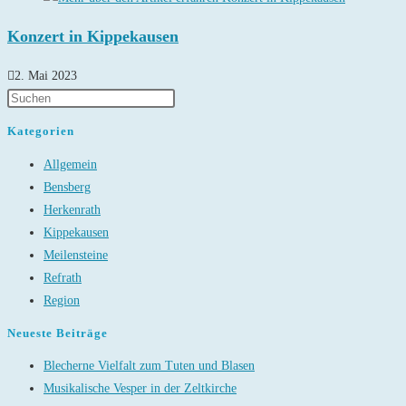
Konzert in Kippekausen
2. Mai 2023
Kategorien
Allgemein
Bensberg
Herkenrath
Kippekausen
Meilensteine
Refrath
Region
Neueste Beiträge
Blecherne Vielfalt zum Tuten und Blasen
Musikalische Vesper in der Zeltkirche