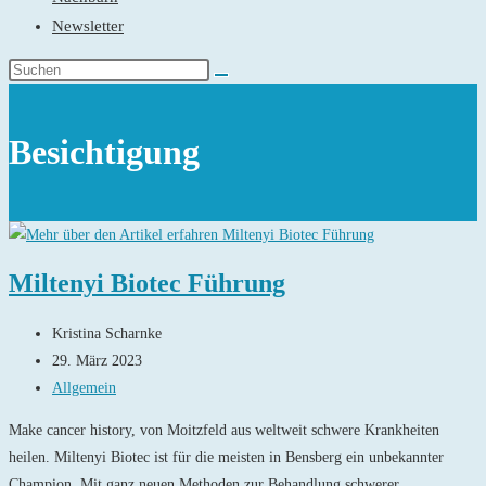
Newsletter
Besichtigung
Miltenyi Biotec Führung
Beitrags-
Kristina Scharnke
Autor:
Beitrag
29. März 2023
veröffentlicht:
Beitrags-
Allgemein
Kategorie:
Make cancer history, von Moitzfeld aus weltweit schwere Krankheiten
heilen. Miltenyi Biotec ist für die meisten in Bensberg ein unbekannter
Champion. Mit ganz neuen Methoden zur Behandlung schwerer