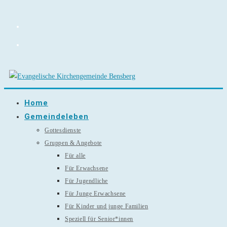
Zum
Inhalt
springen
Home
Gemeindeleben
Gottesdienste
Gruppen & Angebote
Für alle
Für Erwachsene
Für Jugendliche
Für Junge Erwachsene
Für Kinder und junge Familien
Speziell für Senior*innen