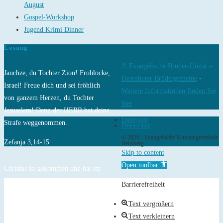
August
Gospel-Workshop
Jugend Krimi Dinner
Losung
© Evangelische Brüder-Unität –
Jauchze, du Tochter Zion! Frohlocke,
Herrnhuter Brüdergemeine
-
Israel! Freue dich und sei fröhlich
Weitere Informationen finden Sie
von ganzem Herzen, du Tochter
hier
Jerusalem! Denn der HERR hat deine
Impressum
Strafe weggenommen.
Datenschutz
© 2026 - Evangelische Kirchengemeinde
Zefanja 3,14-15
Bensberg
Skip to content
Open toolbar
Christus ist gekommen und hat im
Evangelium Frieden verkündigt euch,
Barrierefreiheit
die ihr fern wart, und Frieden denen,
Text vergrößern
die nahe waren.
Text verkleinern