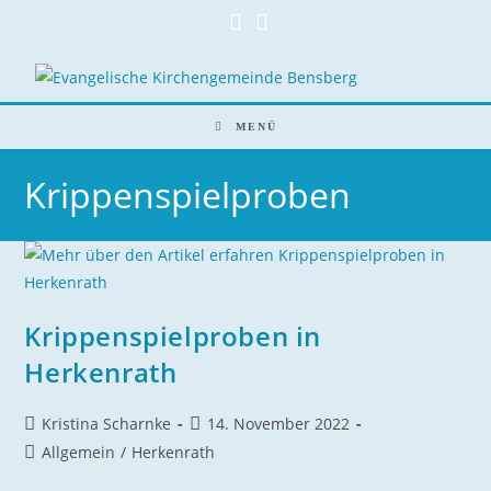
Zum
Inhalt
springen
MENÜ
Krippenspielproben
Krippenspielproben in
Herkenrath
Beitrags-
Beitrag
Kristina Scharnke
14. November 2022
Autor:
veröffentlicht:
Beitrags-
Allgemein
/
Herkenrath
Kategorie: