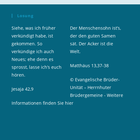
Losung
Siehe, was ich früher
Der Menschensohn ist’s,
verkündigt habe, ist
der den guten Samen
gekommen. So
sät. Der Acker ist die
verkündige ich auch
Welt.
Neues; ehe denn es
Matthäus 13,37-38
sprosst, lasse ich’s euch
hören.
© Evangelische Brüder-
Unität – Herrnhuter
Jesaja 42,9
Brüdergemeine
-
Weitere
Informationen finden Sie hier