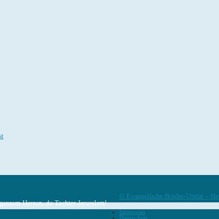
st
© Evangelische Brüder-Unität – He
n ganzem Herzen, du Tochter Jerusalem!
Impressum
Datenschutz