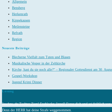
Allgemein
Bensberg
Herkenrath
Kippekausen
Meilensteine
Refrath
Region
Neueste Beiträge
Blecherne Vielfalt zum Tuten und Blasen
Musikalische Vesper in der Zeltkirche
Kirche, hast du sie noch alle?“ – Regionaler Gottesdienst am 30. Augu
Gospel-Workshop
Jugend Krimi Dinner
Losung
Jauchze, du Tochter Zion! Frohlocke, Israel! Freue dich und sei fröhlich vo
Denn der HERR hat deine Strafe weggenommen.