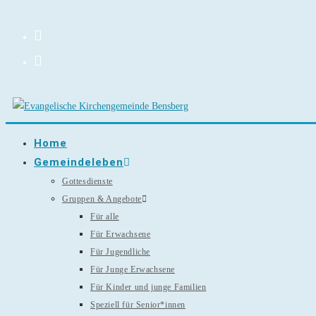
Zum
Inhalt
springen
Home
Gemeindeleben
Gottesdienste
Gruppen & Angebote
Für alle
Für Erwachsene
Für Jugendliche
Für Junge Erwachsene
Für Kinder und junge Familien
Speziell für Senior*innen