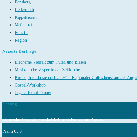
Bensberg
Herkenrath
Kippekausen
Meilensteine
Refrath
Region
Neueste Beiträge
Blecherne Vielfalt zum Tuten und Blasen
Musikalische Vesper in der Zeltkirche
Kirche, hast du sie noch alle?“ – Regionaler Gottesdienst am 30. Augu
Gospel-Workshop
Jugend Krimi Dinner
Losung
Du machst fröhlich, was da lebet im Osten wie im Westen.
Psalm 65,9