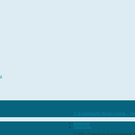
st
© Evangelische Brüder-Unität – He
Impressum
Datenschutz
© 2026 - Evangelische Kirchengemeinde 