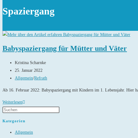
Spaziergang
Babyspaziergang für Mütter und Väter
Beitrags-
Kristina Scharnke
Autor:
Beitrag
25. Januar 2022
veröffentlicht:
Beitrags-
Allgemein
/
Refrath
Kategorie:
Ab 16. Februar 2022: Babyspaziergang mit Kindern im 1. Lebensjahr. Hier ha
Babyspaziergang
Weiterlesen
für
Mütter
Kategorien
und
Allgemein
Väter