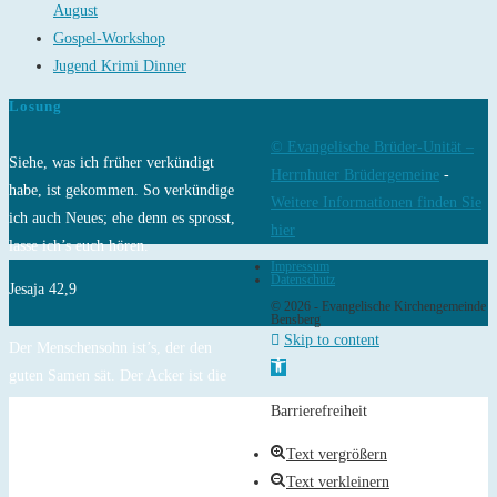
August
Gospel-Workshop
Jugend Krimi Dinner
Losung
© Evangelische Brüder-Unität –
Siehe, was ich früher verkündigt
Herrnhuter Brüdergemeine
-
habe, ist gekommen. So verkündige
Weitere Informationen finden Sie
ich auch Neues; ehe denn es sprosst,
hier
lasse ich’s euch hören.
Impressum
Datenschutz
Jesaja 42,9
© 2026 - Evangelische Kirchengemeinde
Bensberg
Skip to content
Der Menschensohn ist’s, der den
Open toolbar
guten Samen sät. Der Acker ist die
Welt.
Barrierefreiheit
Matthäus 13,37-38
Text vergrößern
Text verkleinern