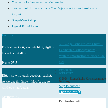
Musikalische Vesper in der Zeltkirche
Kirche, hast du sie noch alle?“ – Regionaler Gottesdienst am 30.
August
Gospel-Workshop
Jugend Krimi Dinner
Losung
© Evangelische Brüder-Unität –
Du bist der Gott, der mir hilft; täglich
Herrnhuter Brüdergemeine
-
harre ich auf dich.
Weitere Informationen finden Sie
hier
Psalm 25,5
Impressum
Datenschutz
Bittet, so wird euch gegeben; suchet,
© 2026 - Evangelische Kirchengemeinde
so werdet ihr finden; klopfet an, so
Bensberg
Skip to content
wird euch aufgetan.
Open toolbar
Matthäus 7,7
Barrierefreiheit