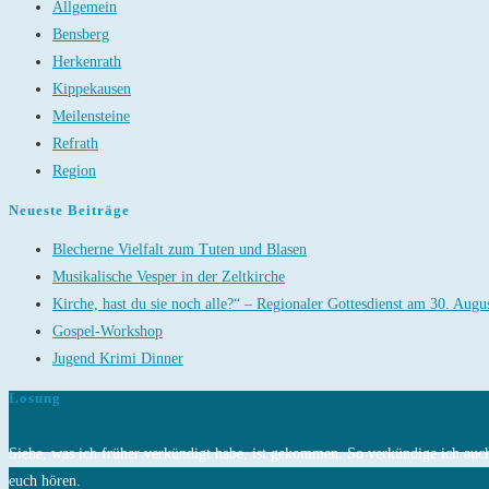
Allgemein
Bensberg
Herkenrath
Kippekausen
Meilensteine
Refrath
Region
Neueste Beiträge
Blecherne Vielfalt zum Tuten und Blasen
Musikalische Vesper in der Zeltkirche
Kirche, hast du sie noch alle?“ – Regionaler Gottesdienst am 30. Augu
Gospel-Workshop
Jugend Krimi Dinner
Losung
Siehe, was ich früher verkündigt habe, ist gekommen. So verkündige ich auch 
euch hören.