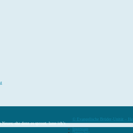
st
© Evangelische Brüder-Unität – He
Neues; ehe denn es sprosst, lasse ich’s
Impressum
Datenschutz