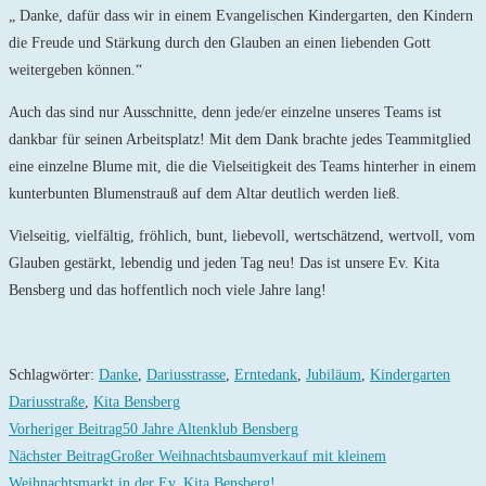
„ Danke, dafür dass wir in einem Evangelischen Kindergarten, den Kindern
die Freude und Stärkung durch den Glauben an einen liebenden Gott
weitergeben können.“
Auch das sind nur Ausschnitte, denn jede/er einzelne unseres Teams ist
dankbar für seinen Arbeitsplatz! Mit dem Dank brachte jedes Teammitglied
eine einzelne Blume mit, die die Vielseitigkeit des Teams hinterher in einem
kunterbunten Blumenstrauß auf dem Altar deutlich werden ließ.
Vielseitig, vielfältig, fröhlich, bunt, liebevoll, wertschätzend, wertvoll, vom
Glauben gestärkt, lebendig und jeden Tag neu! Das ist unsere Ev. Kita
Bensberg und das hoffentlich noch viele Jahre lang!
Schlagwörter
:
Danke
,
Dariusstrasse
,
Erntedank
,
Jubiläum
,
Kindergarten
Dariusstraße
,
Kita Bensberg
Weitere
Vorheriger Beitrag
50 Jahre Altenklub Bensberg
Artikel
Nächster Beitrag
Großer Weihnachtsbaumverkauf mit kleinem
Weihnachtsmarkt in der Ev. Kita Bensberg!