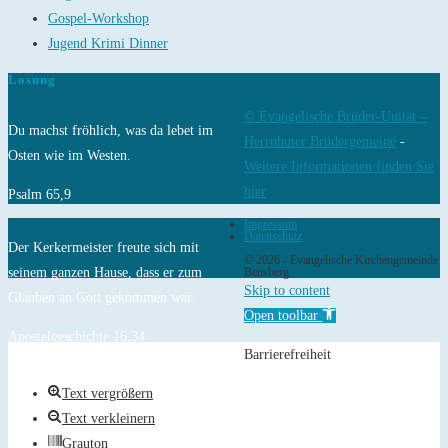
Gospel-Workshop
Jugend Krimi Dinner
Losung
© Evangelische Brüder-Unität –
Du machst fröhlich, was da lebet im
Herrnhuter Brüdergemeine
-
Osten wie im Westen.
Weitere Informationen finden Sie
hier
Psalm 65,9
Impressum
Datenschutz
Der Kerkermeister freute sich mit
© 2026 - Evangelische Kirchengemeinde
seinem ganzen Hause, dass er zum
Bensberg
Skip to content
Glauben an Gott gekommen war.
Open toolbar
Apostelgeschichte 16,34
Barrierefreiheit
Text vergrößern
Text verkleinern
Grauton