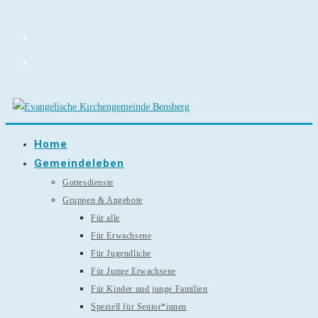
Zum
Inhalt
springen
Home
Gemeindeleben
Gottesdienste
Gruppen & Angebote
Für alle
Für Erwachsene
Für Jugendliche
Für Junge Erwachsene
Für Kinder und junge Familien
Speziell für Senior*innen