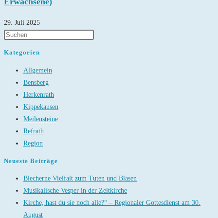
Erwachsene)
29. Juli 2025
Kategorien
Allgemein
Bensberg
Herkenrath
Kippekausen
Meilensteine
Refrath
Region
Neueste Beiträge
Blecherne Vielfalt zum Tuten und Blasen
Musikalische Vesper in der Zeltkirche
Kirche, hast du sie noch alle?“ – Regionaler Gottesdienst am 30.
August