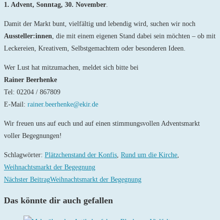
1. Advent, Sonntag, 30. November
.
Damit der Markt bunt, vielfältig und lebendig wird, suchen wir noch
Aussteller:innen
, die mit einem eigenen Stand dabei sein möchten – ob mit
Leckereien, Kreativem, Selbstgemachtem oder besonderen Ideen.
Wer Lust hat mitzumachen, meldet sich bitte bei
Rainer Beerhenke
Tel: 02204 / 867809
E-Mail:
rainer.beerhenke@ekir.de
Wir freuen uns auf euch und auf einen stimmungsvollen Adventsmarkt
voller Begegnungen!
Schlagwörter
:
Plätzchenstand der Konfis
,
Rund um die Kirche
,
Weihnachtsmarkt der Begegnung
Weitere
Nächster Beitrag
Weihnachtsmarkt der Begegnung
Artikel
Das könnte dir auch gefallen
ansehen