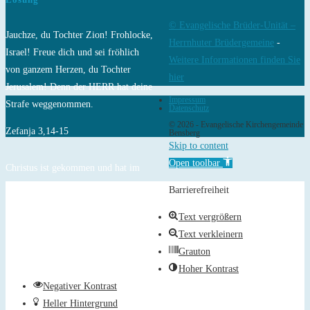
© Evangelische Brüder-Unität –
Jauchze, du Tochter Zion! Frohlocke,
Herrnhuter Brüdergemeine
-
Israel! Freue dich und sei fröhlich
Weitere Informationen finden Sie
von ganzem Herzen, du Tochter
hier
Jerusalem! Denn der HERR hat deine
Impressum
Strafe weggenommen.
Datenschutz
© 2026 - Evangelische Kirchengemeinde
Zefanja 3,14-15
Bensberg
Skip to content
Open toolbar
Christus ist gekommen und hat im
Evangelium Frieden verkündigt euch,
Barrierefreiheit
die ihr fern wart, und Frieden denen,
Text vergrößern
die nahe waren.
Text verkleinern
Epheser 2,17
Grauton
Hoher Kontrast
Negativer Kontrast
Heller Hintergrund