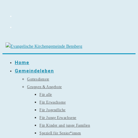
Zum
Inhalt
springen
Home
Gemeindeleben
Gottesdienste
Gruppen & Angebote
Für alle
Für Erwachsene
Für Jugendliche
Für Junge Erwachsene
Für Kinder und junge Familien
Speziell für Senior*innen