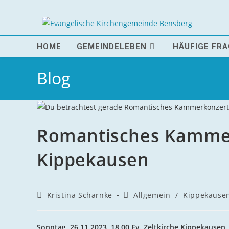
Zum
Inhalt
springen
HOME
GEMEINDELEBEN
HÄUFIGE FR
Blog
Romantisches Kammerk
Kippekausen
Beitrags-
Beitrags-
Kristina Scharnke
Allgemein
/
Kippekause
Autor:
Kategorie:
Sonntag, 26.11.2023, 18.00 Ev. Zeltkirche Kippekausen