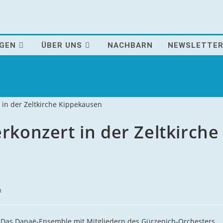
AGEN
ÜBER UNS
NACHBARN
NEWSLETTE
onzert in der Zeltkirche
n
.
Das Danaë-Ensemble mit Mitgliedern des Gürzenich-Orchesters