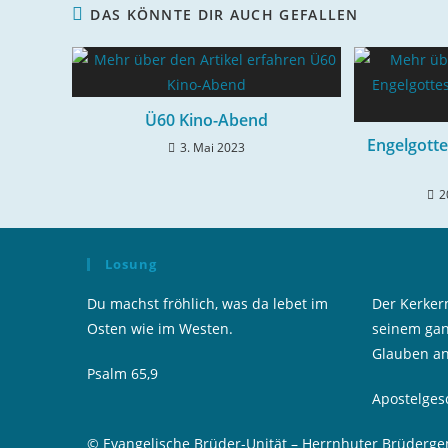
DAS KÖNNTE DIR AUCH GEFALLEN
Ü60 Kino-Abend
Engelgotte
3. Mai 2023
2
Losung
Du machst fröhlich, was da lebet im
Der Kerkerm
Osten wie im Westen.
seinem gan
Glauben a
Psalm 65,9
Apostelges
© Evangelische Brüder-Unität – Herrnhuter Brüderg