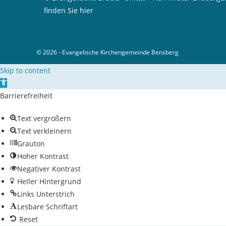
finden Sie hier
© 2026 - Evangelische Kirchengemeinde Bensberg
Skip to content
Open toolbar
Barrierefreiheit
Text vergrößern
Text verkleinern
Grauton
Hoher Kontrast
Negativer Kontrast
Heller Hintergrund
Links Unterstrich
Lesbare Schriftart
Reset