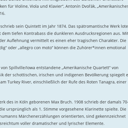
ken für Violine, Viola und Klavier“, Antonín Dvořák, „Amerikanische
16.
schrieb sein Quintett im Jahr 1874. Das spätromantische Werk lote
t dem tiefen Kontrabass die dunkleren Ausdrucksregionen aus. Mi
 Auflehnung vermittelt es einen eher tragischen Charakter. Die
ndig“ oder „allegro con moto“ können die Zuhörer*innen emotional
 von Spillville/Iowa entstandene „Amerikanische Quartett“ von
k der schottischen, irischen und indigenen Bevölkerung spiegelt 
m Turkey River, einschließlich der Rufe des Roten Tanagra, einer
erk des in Köln geborenen Max Bruch. 1908 schrieb der damals 70
die ursprünglich als 1. Stimme vorgesehene Klarinette spielte. Die
 Schumanns Märchenerzählungen orientierten, sind gekennzeichnet
reichtum voller dramatischer und lyrischer Elemente.