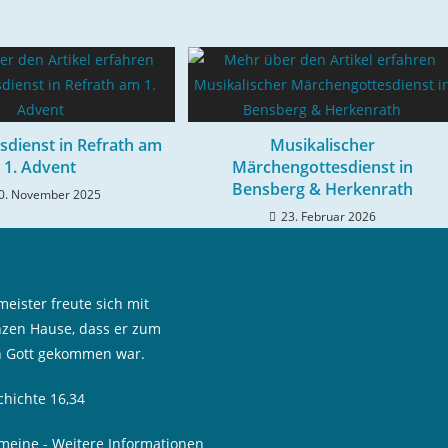
sdienst in Refrath am
Musikalischer
1. Advent
Märchengottesdienst in
Bensberg & Herkenrath
0. November 2025
23. Februar 2026
eister freute sich mit
zen Hause, dass er zum
n Gott gekommen war.
chichte 16,34
emeine
-
Weitere Informationen