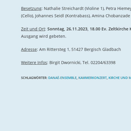
Besetzung
: Nathalie Streichardt (Violine 1), Petra Hiem
(Cello), Johannes Seidl (Kontrabass), Amina Chobanzade 
Zeit und Ort
:
Sonntag, 26.11.2023, 18.00 Ev. Zeltkirche
Ausgang wird gebeten.
Adresse
: Am Rittersteg 1, 51427 Bergisch Gladbach
Weitere Infos
: Birgit Dwornicki, Tel. 02204/63398
SCHLAGWÖRTER
:
DANAË-ENSEMBLE
,
KAMMERKONZERT
,
KIRCHE UND 
Weitere
Artikel
ansehen