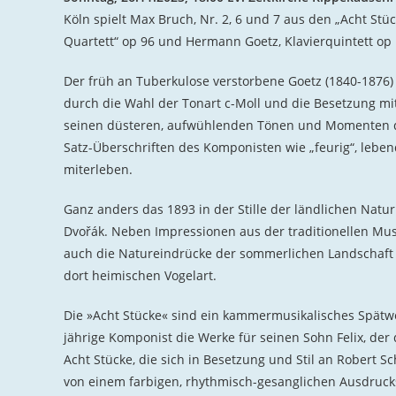
Köln spielt Max Bruch, Nr. 2, 6 und 7 aus den „Acht Stüc
Quartett“ op 96 und Hermann Goetz, Klavierquintett op 
Der früh an Tuberkulose verstorbene Goetz (1840-1876) 
durch die Wahl der Tonart c-Moll und die Besetzung mi
seinen düsteren, aufwühlenden Tönen und Momenten der
Satz-Überschriften des Komponisten wie „feurig“, lebe
miterleben.
Ganz anders das 1893 in der Stille der ländlichen Natur
Dvořák. Neben Impressionen aus der traditionellen Musi
auch die Natureindrücke der sommerlichen Landschaft a
dort heimischen Vogelart.
Die »Acht Stücke« sind ein kammermusikalisches Spätw
jährige Komponist die Werke für seinen Sohn Felix, der 
Acht Stücke, die sich in Besetzung und Stil an Robert
von einem farbigen, rhythmisch-gesanglichen Ausdrucks