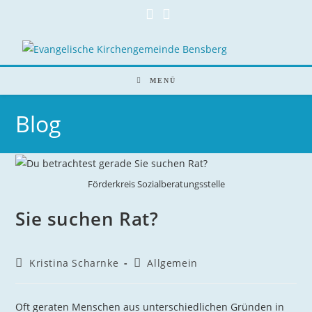
Zum
Inhalt
springen
MENÜ
Blog
Förderkreis Sozialberatungsstelle
Sie suchen Rat?
Beitrags-
Beitrags-
Kristina Scharnke
Allgemein
Autor:
Kategorie:
Oft geraten Menschen aus unterschiedlichen Gründen in