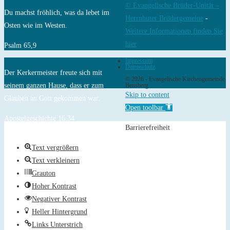
© Evangelische Brüder-Unität –
Du machst fröhlich, was da lebet im
Herrnhuter Brüdergemeine
-
Osten wie im Westen.
Weitere Informationen finden Sie
hier
Psalm 65,9
Impressum
Datenschutz
Der Kerkermeister freute sich mit
© 2026 - Evangelische Kirchengemeinde
seinem ganzen Hause, dass er zum
Bensberg
Skip to content
Glauben an Gott gekommen war.
Open toolbar
Apostelgeschichte 16,34
Barrierefreiheit
Text vergrößern
Text verkleinern
Grauton
Hoher Kontrast
Negativer Kontrast
Heller Hintergrund
Links Unterstrich