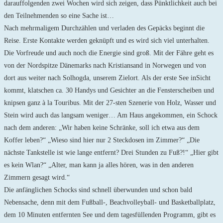
darauffolgenden zwei Wochen wird sich zeigen, dass Pünktlichkeit auch bei
den Teilnehmenden so eine Sache ist…
Nach mehrmaligem Durchzählen und verladen des Gepäcks beginnt die
Reise. Erste Kontakte werden geknüpft und es wird sich viel unterhalten.
Die Vorfreude und auch noch die Energie sind groß. Mit der Fähre geht es
von der Nordspitze Dänemarks nach Kristiansand in Norwegen und von
dort aus weiter nach Solhogda, unserem Zielort. Als der erste See inSicht
kommt, klatschen ca. 30 Handys und Gesichter an die Fensterscheiben und
knipsen ganz à la Touribus. Mit der 27-sten Szenerie von Holz, Wasser und
Stein wird auch das langsam weniger… Am Haus angekommen, ein Schock
nach dem anderen: „Wir haben keine Schränke, soll ich etwa aus dem
Koffer leben?“ „Wieso sind hier nur 2 Steckdosen im Zimmer?“ „Die
nächste Tankstelle ist wie lange entfernt? Drei Stunden zu Fuß?!“ „Hier gibt
es kein Wlan?“ „Alter, man kann ja alles hören, was in den anderen
Zimmern gesagt wird.“
Die anfänglichen Schocks sind schnell überwunden und schon bald
Nebensache, denn mit dem Fußball-, Beachvolleyball- und Basketballplatz,
dem 10 Minuten entfernten See und dem tagesfüllenden Programm, gibt es