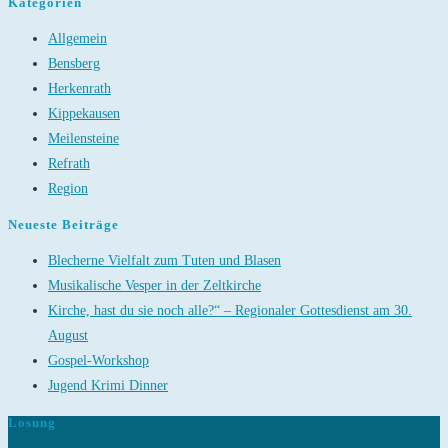
Kategorien
Allgemein
Bensberg
Herkenrath
Kippekausen
Meilensteine
Refrath
Region
Neueste Beiträge
Blecherne Vielfalt zum Tuten und Blasen
Musikalische Vesper in der Zeltkirche
Kirche, hast du sie noch alle?“ – Regionaler Gottesdienst am 30.
August
Gospel-Workshop
Jugend Krimi Dinner
Losung