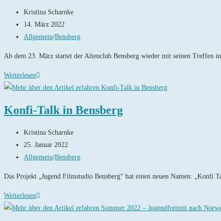
Beitrags-
Kristina Scharnke
Autor:
Beitrag
14. März 2022
veröffentlicht:
Beitrags-
Allgemein
/
Bensberg
Kategorie:
Ab dem 23. März startet der Altenclub Bensberg wieder mit seinen Treffen
Altenklub
Weiterlesen
Bensberg
Konfi-Talk in Bensberg
Beitrags-
Kristina Scharnke
Autor:
Beitrag
25. Januar 2022
veröffentlicht:
Beitrags-
Allgemein
/
Bensberg
Kategorie:
Das Projekt „Jugend Filmstudio Bensberg“ hat einen neuen Namen: „Konfi Tal
Konfi-
Weiterlesen
Talk
in