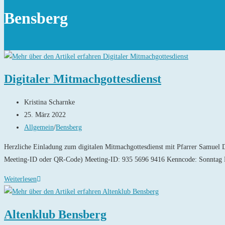
Bensberg
Digitaler Mitmachgottesdienst
Beitrags-
Kristina Scharnke
Autor:
Beitrag
25. März 2022
veröffentlicht:
Beitrags-
Allgemein
/
Bensberg
Kategorie:
Herzliche Einladung zum digitalen Mitmachgottesdienst mit Pfarrer Sa
Meeting-ID oder QR-Code) Meeting-ID: 935 5696 9416 Kenncode: Sonntag 
Digitaler
Weiterlesen
Mitmachgottesdienst
Altenklub Bensberg