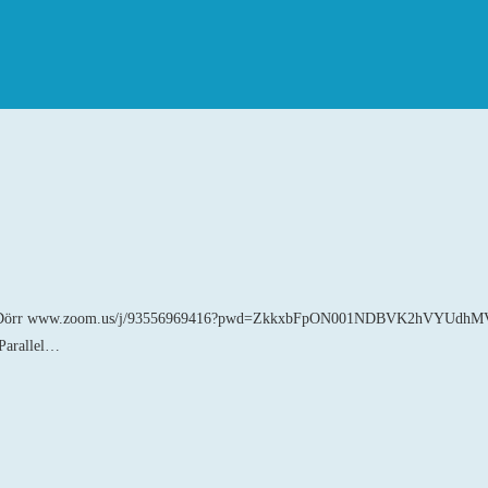
muel Dörr www.zoom.us/j/93556969416?pwd=ZkkxbFpON001NDBVK2hVYUdhMVZJdz0
Parallel…