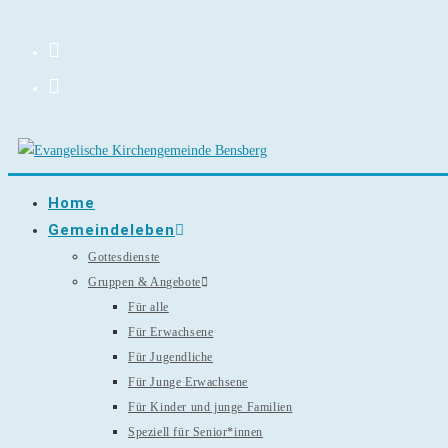
Zum
Inhalt
springen
Home
Gemeindeleben
Gottesdienste
Gruppen & Angebote
Für alle
Für Erwachsene
Für Jugendliche
Für Junge Erwachsene
Für Kinder und junge Familien
Speziell für Senior*innen