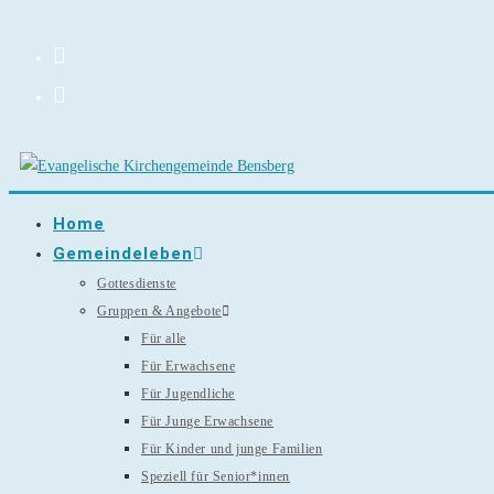
Zum
Inhalt
springen
Home
Gemeindeleben
Gottesdienste
Gruppen & Angebote
Für alle
Für Erwachsene
Für Jugendliche
Für Junge Erwachsene
Für Kinder und junge Familien
Speziell für Senior*innen