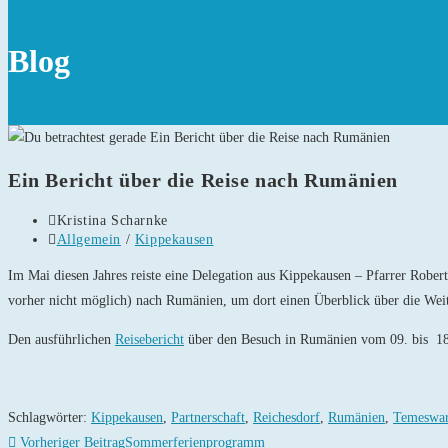
Blog
Ein Bericht über die Reise nach Rumänien
Beitrags-
Kristina Scharnke
Autor:
Beitrags-
Allgemein
/
Kippekausen
Kategorie:
Im Mai diesen Jahres reiste eine Delegation aus Kippekausen – Pfarrer Robe
vorher nicht möglich) nach Rumänien, um dort einen Überblick über die Weit
Den ausführlichen
Reisebericht
über den Besuch in Rumänien vom 09. bis 18
Schlagwörter
:
Kippekausen
,
Partnerschaft
,
Reichesdorf
,
Rumänien
,
Temeswa
Weitere
Vorheriger Beitrag
Sommerferienprogramm