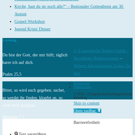
Kirche, hast du sie noch alle?“ – Regionaler Gottesdienst am 30.
August
Gospel-Workshop
Jugend Krimi Dinner
Losung
© Evangelische Brüder-Unität –
Du bist der Gott, der mir hilft; täglich
Herrnhuter Brüdergemeine
-
harre ich auf dich.
Weitere Informationen finden Sie
hier
Psalm 25,5
Impressum
Datenschutz
Bittet, so wird euch gegeben; suchet,
© 2026 - Evangelische Kirchengemeinde
so werdet ihr finden; klopfet an, so
Bensberg
Skip to content
wird euch aufgetan.
Open toolbar
Matthäus 7,7
Barrierefreiheit
Text vergrößern