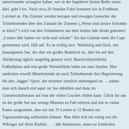
untereinander arrangiert haben, wer in der begehrten letzten Reihe sitzen
darf, geht’s los. Nach circa 20 Stunden Fahrt kommen wir in Fredheim
Leirsted an. Die Zimmer werden bezogen und etwaiges Gemecker der
Teilnehmenden über den Zustand der Zimmer („Wieso sind unsere Schränke
so klein?“) wird von den Teilnehmern aus dem letzten Jahr direkt gekontert:
„Letztes Jahr hatten wir nicht mal welche!“ Als das Gelände unter die Lupe
genommen wird, fällt auf: Es ist richtig nice. Weitläufig und flach, mit
hauseigenem See, der eher ein großer Badeteich ist, aber bis auf den
Abfahrtstag täglich ausgiebig genutzt wird. Beachvolleyballfeld,
Fußballplatz und eine große Wiesenfläche laden ein zum Spielen. Hier
entdecken sowohl Mitarbeitende als auch Teilnehmende ihre Begeisterung
für den „Jugger“-Sport, der mitunter ziemlich anstrengend ist…, sodass
man sich danach erst super im See abkühlen und dann im
Gemeinschaftsraum auf eine der vielen Couches chillen kann. Glück für uns
ist der große See nur wenige Minuten zu Fuß entfernt und mit so vielen
Kanus ausgestattet, dass wir mit 35 Leuten in 12 Booten zur
Tageswanderung aufbrechen können. Man fühlt sich ein wenig wie die
Wikinger auf ihren Raubzü… …ääh Abenteuern, neues zu Entdecken.